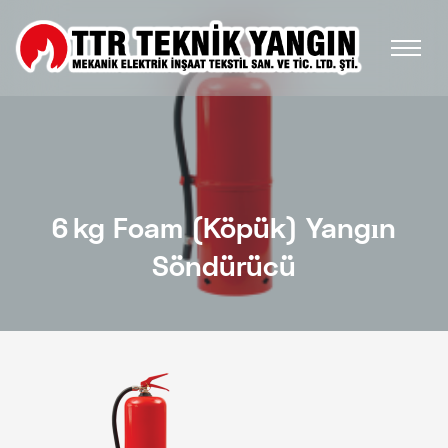
6 Kg Foam (Köpük) Yangın
Söndürücü