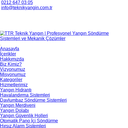
0212 647 03 05
info@teknikyangin.com.tr
Anasayfa
İçerikler
Hakkımızda
Biz Kimiz?
Vizyonumuz
Misyonumuz
Kategoriler
Hizmetlerimiz
Yangın Hidrantı
Havalandırma Sistemleri
Davlumbaz Söndürme Sistemleri
Yangın Merdiveni
Yangın Dolabı
Yangın Güvenlik Holleri
Otomatik Pano İçi Söndürme
Hırsız Alarm Sistemleri