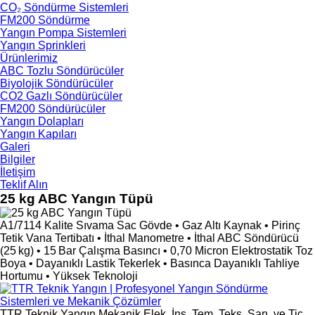
CO₂ Söndürme Sistemleri
FM200 Söndürme
Yangın Pompa Sistemleri
Yangın Sprinkleri
Ürünlerimiz
ABC Tozlu Söndürücüler
Biyolojik Söndürücüler
CO2 Gazlı Söndürücüler
FM200 Söndürücüler
Yangın Dolapları
Yangın Kapıları
Galeri
Bilgiler
İletişim
Teklif Alın
25 kg ABC Yangın Tüpü
A1/7114 Kalite Sıvama Sac Gövde • Gaz Altı Kaynak • Pirinç
Tetik Vana Tertibatı • İthal Manometre • İthal ABC Söndürücü
(25 kg) • 15 Bar Çalışma Basıncı • 0,70 Micron Elektrostatik Toz
Boya • Dayanıklı Lastik Tekerlek • Basınca Dayanıklı Tahliye
Hortumu • Yüksek Teknoloji
TTR Teknik Yangın Mekanik Elek. İnş. Tem. Teks. San. ve Tic.