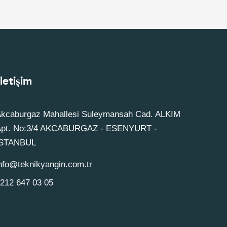
letişim
kcaburgaz Mahallesi Suleymansah Cad. ALKIM
Apt. No:3/4 AKCABURGAZ - ESENYURT -
ISTANBUL
nfo@teknikyangin.com.tr
212 647 03 05