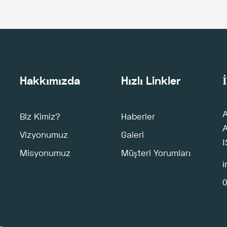
Hakkımızda
Hızlı Linkler
İ
A
Biz Kimiz?
Haberler
Vizyonumuz
Galeri
Misyonumuz
Müşteri Yorumları
i
0