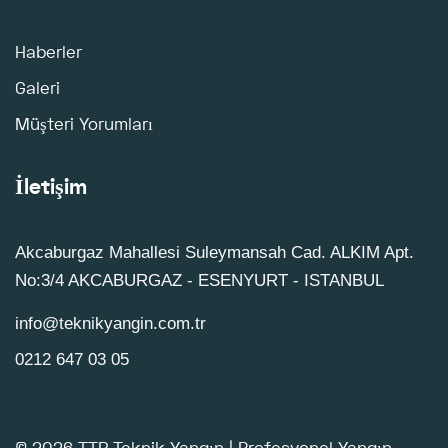
Haberler
Galeri
Müşteri Yorumları
İletişim
Akcaburgaz Mahallesi Suleymansah Cad. ALKIM Apt.
No:3/4 AKCABURGAZ - ESENYURT - ISTANBUL
info@teknikyangin.com.tr
0212 647 03 05
©
2026 TTR Teknik Yangın | Profesyonel Yangın