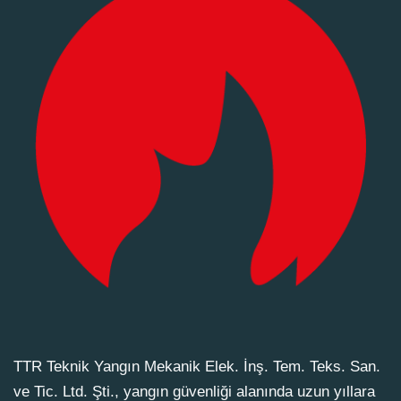
TTR Teknik Yangın Mekanik Elek. İnş. Tem. Teks. San.
ve Tic. Ltd. Şti., yangın güvenliği alanında uzun yıllara